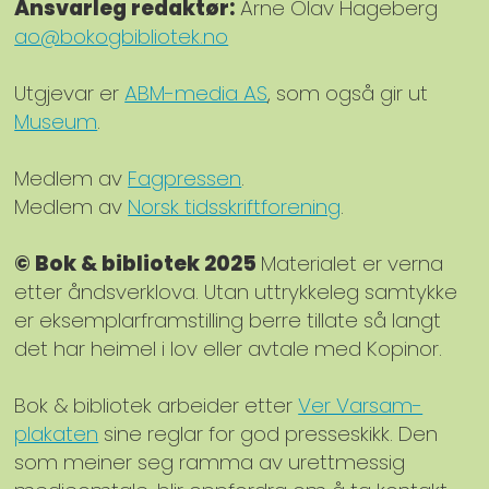
Ansvarleg redaktør:
Arne Olav Hageberg
ao@bokogbibliotek.no
Utgjevar er
ABM-media AS
, som også gir ut
Museum
.
Medlem av
Fagpressen
.
Medlem av
Norsk tidsskriftforening
.
© Bok & bibliotek 2025
Materialet er verna
etter åndsverklova. Utan uttrykkeleg samtykke
er eksemplarframstilling berre tillate så langt
det har heimel i lov eller avtale med Kopinor.
Bok & bibliotek arbeider etter
Ver Varsam-
plakaten
sine reglar for god presseskikk. Den
som meiner seg ramma av urettmessig